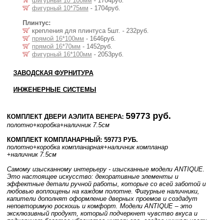
фигурный 10*100мм
- 1704руб.
фигурный 10*75мм
- 1704руб.
Плинтус:
крепления для плинтуса 5шт. - 232руб.
прямой 16*100мм
- 1646руб.
прямой 16*70мм
- 1452руб.
фигурный 16*100мм
- 2053руб.
ЗАВОДСКАЯ ФУРНИТУРА
ИНЖЕНЕРНЫЕ СИСТЕМЫ
59773 руб.
КОМПЛЕКТ ДВЕРИ АЭЛИТА ВЕНЕРА:
полотно
+коробка
+наличник 7.5см
КОМПЛЕКТ КОМПЛАНАРНЫЙ: 59773 РУБ.
полотно
+коробка компланарная
+наличник компланар
+наличник 7.5см
Самому изысканному интерьеру - изысканные модели ANTIQUE.
Это настоящее искусство: декоративные элементы и
эффектные детали ручной работы, которые со всей заботой и
любовью воплощены на каждом полотне. Фигурные наличники,
капители дополнят оформление дверных проемов и создадут
неповторимую роскошь и комфорт. Модели ANTIQUE – это
эксклюзивный продукт, который подчеркнет чувство вкуса и