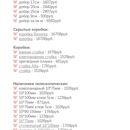
добор 17см - 1607руб.
добор 20см - 2440руб.
добор 25см - 2807руб.
добор 9см - 930руб.
добор за кв.м - 6582руб.
Скрытые коробки:
коробка Reverse
- 16708руб.
коробка
- 16708руб.
Коробки:
барная стойка
- 1878руб.
компланарная стойка
- 1529руб.
притворная планка - 601руб.
стойка Alfa
- 1781руб.
стойка
- 1529руб.
Наличники телескопические:
компланарный 10*75мм - 1026руб.
10*100мм - 1026руб.
10*100мм клюв 5см - 1239руб.
10*75мм - 871руб.
10*75мм клюв 5см - 1026руб.
10*90-150мм - 1764руб.
16*100мм - 1239руб.
16*75мм
- 1026руб.
ступенчатый 16*100мм
- 1704руб.