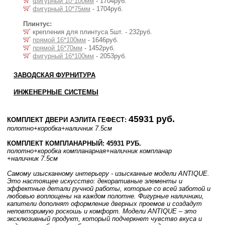
фигурный 10*100мм
- 1704руб.
фигурный 10*75мм
- 1704руб.
Плинтус:
крепления для плинтуса 5шт. - 232руб.
прямой 16*100мм
- 1646руб.
прямой 16*70мм
- 1452руб.
фигурный 16*100мм
- 2053руб.
ЗАВОДСКАЯ ФУРНИТУРА
ИНЖЕНЕРНЫЕ СИСТЕМЫ
45931 руб.
КОМПЛЕКТ ДВЕРИ АЭЛИТА ГЕФЕСТ:
полотно
+коробка
+наличник 7.5см
КОМПЛЕКТ КОМПЛАНАРНЫЙ: 45931 РУБ.
полотно
+коробка компланарная
+наличник компланар
+наличник 7.5см
Самому изысканному интерьеру - изысканные модели ANTIQUE.
Это настоящее искусство: декоративные элементы и
эффектные детали ручной работы, которые со всей заботой и
любовью воплощены на каждом полотне. Фигурные наличники,
капители дополнят оформление дверных проемов и создадут
неповторимую роскошь и комфорт. Модели ANTIQUE – это
эксклюзивный продукт, который подчеркнет чувство вкуса и