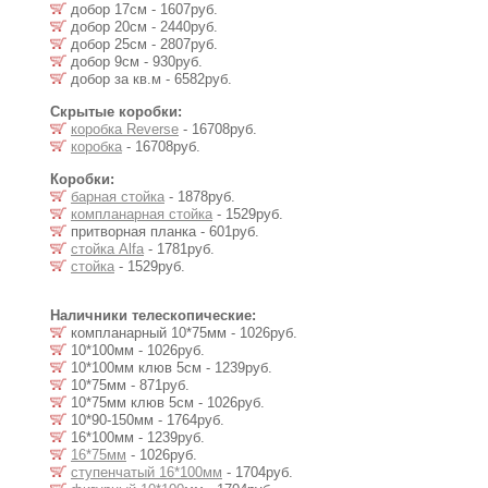
добор 17см - 1607руб.
добор 20см - 2440руб.
добор 25см - 2807руб.
добор 9см - 930руб.
добор за кв.м - 6582руб.
Скрытые коробки:
коробка Reverse
- 16708руб.
коробка
- 16708руб.
Коробки:
барная стойка
- 1878руб.
компланарная стойка
- 1529руб.
притворная планка - 601руб.
стойка Alfa
- 1781руб.
стойка
- 1529руб.
Наличники телескопические:
компланарный 10*75мм - 1026руб.
10*100мм - 1026руб.
10*100мм клюв 5см - 1239руб.
10*75мм - 871руб.
10*75мм клюв 5см - 1026руб.
10*90-150мм - 1764руб.
16*100мм - 1239руб.
16*75мм
- 1026руб.
ступенчатый 16*100мм
- 1704руб.