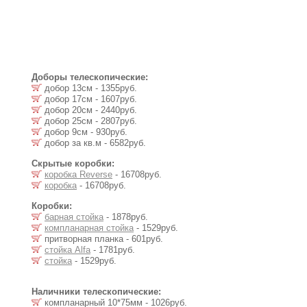
Доборы телескопические:
добор 13см - 1355руб.
добор 17см - 1607руб.
добор 20см - 2440руб.
добор 25см - 2807руб.
добор 9см - 930руб.
добор за кв.м - 6582руб.
Скрытые коробки:
коробка Reverse
- 16708руб.
коробка
- 16708руб.
Коробки:
барная стойка
- 1878руб.
компланарная стойка
- 1529руб.
притворная планка - 601руб.
стойка Alfa
- 1781руб.
стойка
- 1529руб.
Наличники телескопические:
компланарный 10*75мм - 1026руб.