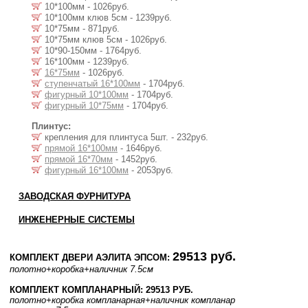
10*100мм - 1026руб.
10*100мм клюв 5см - 1239руб.
10*75мм - 871руб.
10*75мм клюв 5см - 1026руб.
10*90-150мм - 1764руб.
16*100мм - 1239руб.
16*75мм
- 1026руб.
ступенчатый 16*100мм
- 1704руб.
фигурный 10*100мм
- 1704руб.
фигурный 10*75мм
- 1704руб.
Плинтус:
крепления для плинтуса 5шт. - 232руб.
прямой 16*100мм
- 1646руб.
прямой 16*70мм
- 1452руб.
фигурный 16*100мм
- 2053руб.
ЗАВОДСКАЯ ФУРНИТУРА
ИНЖЕНЕРНЫЕ СИСТЕМЫ
29513 руб.
КОМПЛЕКТ ДВЕРИ АЭЛИТА ЭПСОМ:
полотно
+коробка
+наличник 7.5см
КОМПЛЕКТ КОМПЛАНАРНЫЙ: 29513 РУБ.
полотно
+коробка компланарная
+наличник компланар