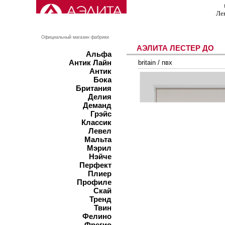
Ле
Официальный магазин фабрики
АЭЛИТА ЛЕСТЕР ДО
Альфа
Антик Лайн
britain
/
пвх
Антик
Бока
Британия
Делия
Деманд
Грэйс
Классик
Левел
Мальта
Мэрил
Нэйче
Перфект
Плиер
Профиле
Скай
Тренд
Твин
Фелино
Фрегио