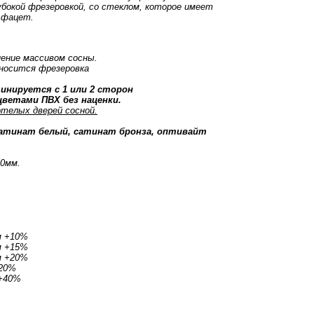
убокой фрезеровкой, со стеклом, которое имеет
 фацет.
нение массивом сосны.
носится фрезеровка
инируется с 1 или 2 сторон
ветами ПВХ без наценки.
телых дверей сосной.
сатинат белый, сатинат бронза, оптивайт
40мм.
м +10%
м +15%
м +20%
+20%
 +40%