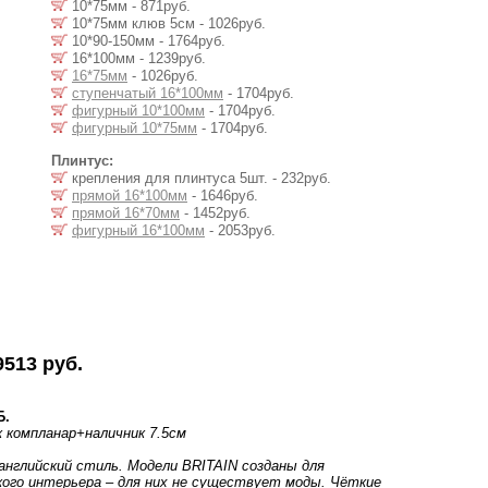
10*75мм - 871руб.
10*75мм клюв 5см - 1026руб.
10*90-150мм - 1764руб.
16*100мм - 1239руб.
16*75мм
- 1026руб.
ступенчатый 16*100мм
- 1704руб.
фигурный 10*100мм
- 1704руб.
фигурный 10*75мм
- 1704руб.
Плинтус:
крепления для плинтуса 5шт. - 232руб.
прямой 16*100мм
- 1646руб.
прямой 16*70мм
- 1452руб.
фигурный 16*100мм
- 2053руб.
9513 руб.
Б.
к компланар
+наличник 7.5см
нглийский стиль. Модели BRITAIN созданы для
кого интерьера – для них не существует моды. Чёткие