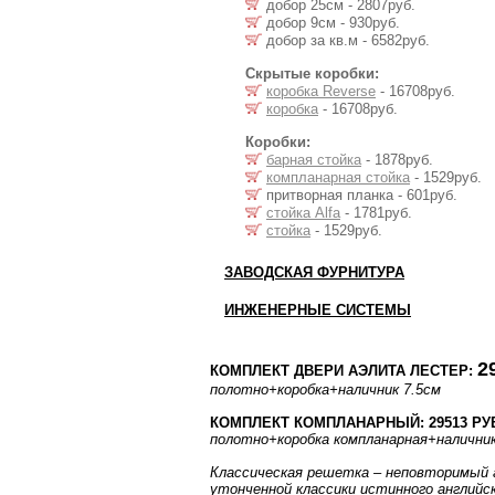
добор 25см - 2807руб.
добор 9см - 930руб.
добор за кв.м - 6582руб.
Скрытые коробки:
коробка Reverse
- 16708руб.
коробка
- 16708руб.
Коробки:
барная стойка
- 1878руб.
компланарная стойка
- 1529руб.
притворная планка - 601руб.
стойка Alfa
- 1781руб.
стойка
- 1529руб.
ЗАВОДСКАЯ ФУРНИТУРА
ИНЖЕНЕРНЫЕ СИСТЕМЫ
2
КОМПЛЕКТ ДВЕРИ АЭЛИТА ЛЕСТЕР:
полотно
+коробка
+наличник 7.5см
КОМПЛЕКТ КОМПЛАНАРНЫЙ: 29513 РУ
полотно
+коробка компланарная
+налични
Классическая решетка – неповторимый а
утонченной классики истинного английс