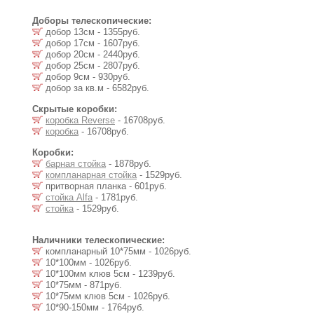
Доборы телескопические:
добор 13см - 1355руб.
добор 17см - 1607руб.
добор 20см - 2440руб.
добор 25см - 2807руб.
добор 9см - 930руб.
добор за кв.м - 6582руб.
Скрытые коробки:
коробка Reverse
- 16708руб.
коробка
- 16708руб.
Коробки:
барная стойка
- 1878руб.
компланарная стойка
- 1529руб.
притворная планка - 601руб.
стойка Alfa
- 1781руб.
стойка
- 1529руб.
Наличники телескопические:
компланарный 10*75мм - 1026руб.
10*100мм - 1026руб.
10*100мм клюв 5см - 1239руб.
10*75мм - 871руб.
10*75мм клюв 5см - 1026руб.
10*90-150мм - 1764руб.