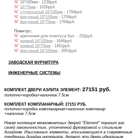
16*100мм - 1239руб.
16*75мм
- 1026руб.
ступенчатый 16*100мм
- 1704руб.
фигурный 10*100мм
- 1704руб.
фигурный 10*75мм
- 1704руб.
Плинтус:
крепления для плинтуса 5шт. - 232руб.
прямой 16*100мм
- 1646руб.
прямой 16*70мм
- 1452руб.
фигурный 16*100мм
- 2053руб.
ЗАВОДСКАЯ ФУРНИТУРА
ИНЖЕНЕРНЫЕ СИСТЕМЫ
27151 руб.
КОМПЛЕКТ ДВЕРИ АЭЛИТА ЭЛЕМЕНТ:
полотно
+коробка
+наличник 7.5см
КОМПЛЕКТ КОМПЛАНАРНЫЙ: 27151 РУБ.
полотно
+коробка компланарная
+наличник компланар
+наличник 7.5см
Новая коллекция межкомнатных дверей "Element" поразит вас
своей лаконичностью, утонченной фрезеровкой и стильным
дизайном. Изысканные элементы, вписывающиеся в современные
тенденции дизайна интерьера, делают эти двери идеальным