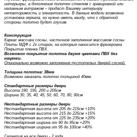
интерьеры, а дополнение полотен стеклом с гравировкой или
наливным витражом – придаст Вашему интерьеру
неповторимость и элегантность. В данные модели возможна
установка зеркала, но нужно иметь ввиду, что с обратной
стороны полотно будет глухим.
Конструкция
Каркас массива сосны, частичное заполнение массивом сосны.
Плиты МДФ с 2х сторон, на которые наносится фрезеровка
Покрытие пленка ПВХ.
Возможно покрытие полотна двумя цветами ПВХ без
наценки.
Опционально возможно заполнение пустотелых дверей сосной.
Толщина полотна: 38мм
Возможно заказать полотно толщиной 40мм.
Стандартные размеры двери
Высота 190, 195, 200 и 205см
Ширина 30, 35, 40, 45, 50, 60, 70, 80, 90см
Нестандартные размеры двери
Нестандартная высота от 205 до 215см +10%
Нестандартная высота от 215 до 225см +15%
Нестандартная высота от 225 до 235см +20%
Нестандартная ширина от 90 до 95см +20%
Нестандартная ширина от 95 до 100см +40%
Гарантия на все двери - 2 года