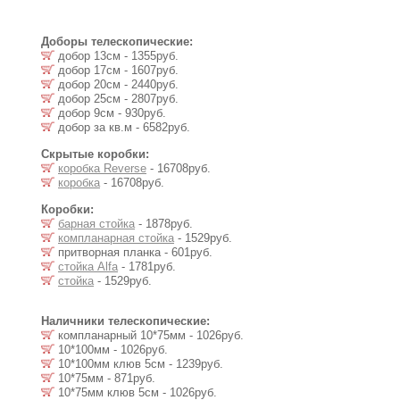
Доборы телескопические:
добор 13см - 1355руб.
добор 17см - 1607руб.
добор 20см - 2440руб.
добор 25см - 2807руб.
добор 9см - 930руб.
добор за кв.м - 6582руб.
Скрытые коробки:
коробка Reverse
- 16708руб.
коробка
- 16708руб.
Коробки:
барная стойка
- 1878руб.
компланарная стойка
- 1529руб.
притворная планка - 601руб.
стойка Alfa
- 1781руб.
стойка
- 1529руб.
Наличники телескопические:
компланарный 10*75мм - 1026руб.
10*100мм - 1026руб.
10*100мм клюв 5см - 1239руб.
10*75мм - 871руб.
10*75мм клюв 5см - 1026руб.