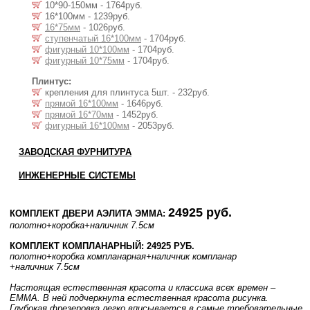
10*90-150мм - 1764руб.
16*100мм - 1239руб.
16*75мм
- 1026руб.
ступенчатый 16*100мм
- 1704руб.
фигурный 10*100мм
- 1704руб.
фигурный 10*75мм
- 1704руб.
Плинтус:
крепления для плинтуса 5шт. - 232руб.
прямой 16*100мм
- 1646руб.
прямой 16*70мм
- 1452руб.
фигурный 16*100мм
- 2053руб.
ЗАВОДСКАЯ ФУРНИТУРА
ИНЖЕНЕРНЫЕ СИСТЕМЫ
24925 руб.
КОМПЛЕКТ ДВЕРИ АЭЛИТА ЭММА:
полотно
+коробка
+наличник 7.5см
КОМПЛЕКТ КОМПЛАНАРНЫЙ: 24925 РУБ.
полотно
+коробка компланарная
+наличник компланар
+наличник 7.5см
Настоящая естественная красота и классика всех времен –
EMMA. В ней подчеркнута естественная красота рисунка.
Глубокая фрезеровка легко вписывается в самые требовательные