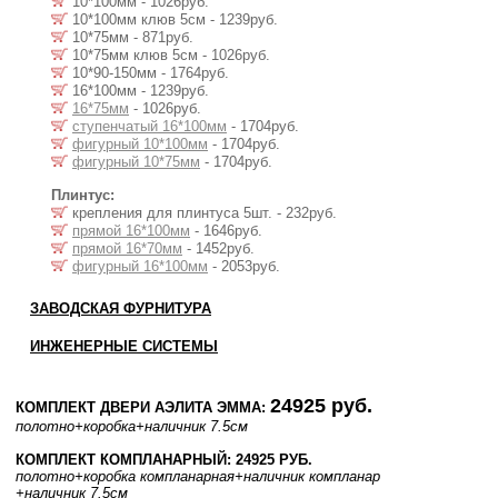
10*100мм - 1026руб.
10*100мм клюв 5см - 1239руб.
10*75мм - 871руб.
10*75мм клюв 5см - 1026руб.
10*90-150мм - 1764руб.
16*100мм - 1239руб.
16*75мм
- 1026руб.
ступенчатый 16*100мм
- 1704руб.
фигурный 10*100мм
- 1704руб.
фигурный 10*75мм
- 1704руб.
Плинтус:
крепления для плинтуса 5шт. - 232руб.
прямой 16*100мм
- 1646руб.
прямой 16*70мм
- 1452руб.
фигурный 16*100мм
- 2053руб.
ЗАВОДСКАЯ ФУРНИТУРА
ИНЖЕНЕРНЫЕ СИСТЕМЫ
24925 руб.
КОМПЛЕКТ ДВЕРИ АЭЛИТА ЭММА:
полотно
+коробка
+наличник 7.5см
КОМПЛЕКТ КОМПЛАНАРНЫЙ: 24925 РУБ.
полотно
+коробка компланарная
+наличник компланар
+наличник 7.5см