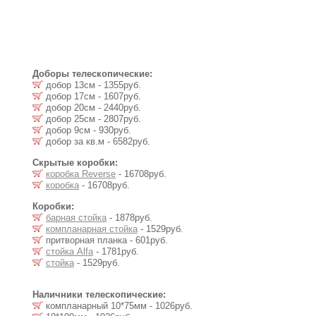
Доборы телескопические:
добор 13см - 1355руб.
добор 17см - 1607руб.
добор 20см - 2440руб.
добор 25см - 2807руб.
добор 9см - 930руб.
добор за кв.м - 6582руб.
Скрытые коробки:
коробка Reverse
- 16708руб.
коробка
- 16708руб.
Коробки:
барная стойка
- 1878руб.
компланарная стойка
- 1529руб.
притворная планка - 601руб.
стойка Alfa
- 1781руб.
стойка
- 1529руб.
Наличники телескопические:
компланарный 10*75мм - 1026руб.