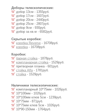
Доборы телескопические:
добор 13см - 1355руб.
добор 17см - 1607руб.
добор 20см - 2440руб.
добор 25см - 2807руб.
добор 9см - 930руб.
добор за кв.м - 6582руб.
Скрытые коробки:
коробка Reverse
- 16708руб.
коробка
- 16708руб.
Коробки:
барная стойка
- 1878руб.
компланарная стойка
- 1529руб.
притворная планка - 601руб.
стойка Alfa
- 1781руб.
стойка
- 1529руб.
Наличники телескопические:
компланарный 10*75мм - 1026руб.
10*100мм - 1026руб.
10*100мм клюв 5см - 1239руб.
10*75мм - 871руб.
10*75мм клюв 5см - 1026руб.
10*90-150мм - 1764руб.