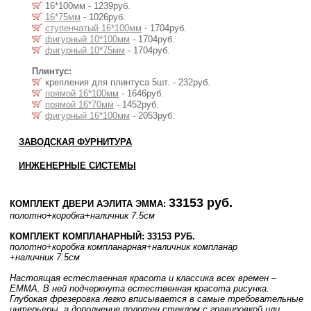
16*100мм - 1239руб.
16*75мм
- 1026руб.
ступенчатый 16*100мм
- 1704руб.
фигурный 10*100мм
- 1704руб.
фигурный 10*75мм
- 1704руб.
Плинтус:
крепления для плинтуса 5шт. - 232руб.
прямой 16*100мм
- 1646руб.
прямой 16*70мм
- 1452руб.
фигурный 16*100мм
- 2053руб.
ЗАВОДСКАЯ ФУРНИТУРА
ИНЖЕНЕРНЫЕ СИСТЕМЫ
33153 руб.
КОМПЛЕКТ ДВЕРИ АЭЛИТА ЭММА:
полотно
+коробка
+наличник 7.5см
КОМПЛЕКТ КОМПЛАНАРНЫЙ: 33153 РУБ.
полотно
+коробка компланарная
+наличник компланар
+наличник 7.5см
Настоящая естественная красота и классика всех времен –
EMMA. В ней подчеркнута естественная красота рисунка.
Глубокая фрезеровка легко вписывается в самые требовательные
интерьеры, а дополнение полотен стеклом с гравировкой или