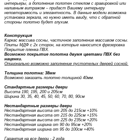
интерьеры, а дополнение полотен стеклом с гравировкой или
наливным витражом – придаст Вашему интерьеру
неповторимость и элегантность. В данные модели возможна
установка зеркала, но нужно иметь ввиду, что с обратной
стороны полотно будет глухим.
Конструкция
Каркас массива сосны, частичное заполнение массивом сосны.
Плиты МДФ с 2х сторон, на которые наносится фрезеровка
Покрытие пленка ПВХ.
Возможно покрытие полотна двумя цветами ПВХ без
наценки.
Опционально возможно заполнение пустотелых дверей сосной.
Толщина полотна: 38мм
Возможно заказать полотно толщиной 40мм.
Стандартные размеры двери
Высота 190, 195, 200 и 205см
Ширина 30, 35, 40, 45, 50, 60, 70, 80, 90см
Нестандартные размеры двери
Нестандартная высота от 205 до 215см +10%
Нестандартная высота от 215 до 225см +15%
Нестандартная высота от 225 до 235см +20%
Нестандартная ширина от 90 до 95см +20%
Нестандартная ширина от 95 до 100см +40%
Гарантия на все двери - 2 года