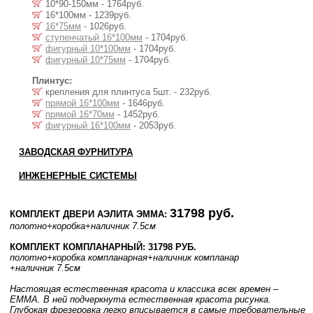
10*90-150мм - 1764руб.
16*100мм - 1239руб.
16*75мм
- 1026руб.
ступенчатый 16*100мм
- 1704руб.
фигурный 10*100мм
- 1704руб.
фигурный 10*75мм
- 1704руб.
Плинтус:
крепления для плинтуса 5шт. - 232руб.
прямой 16*100мм
- 1646руб.
прямой 16*70мм
- 1452руб.
фигурный 16*100мм
- 2053руб.
ЗАВОДСКАЯ ФУРНИТУРА
ИНЖЕНЕРНЫЕ СИСТЕМЫ
31798 руб.
КОМПЛЕКТ ДВЕРИ АЭЛИТА ЭММА:
полотно
+коробка
+наличник 7.5см
КОМПЛЕКТ КОМПЛАНАРНЫЙ: 31798 РУБ.
полотно
+коробка компланарная
+наличник компланар
+наличник 7.5см
Настоящая естественная красота и классика всех времен –
EMMA. В ней подчеркнута естественная красота рисунка.
Глубокая фрезеровка легко вписывается в самые требовательные