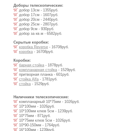
Доборы телескопические:
добор 13см - 1355руб.
добор 17см - 1607руб.
добор 20см - 2440руб.
добор 25см - 2807руб.
добор 9см - 930руб.
добор за кв.м - 6582руб.
Скрытые коробки:
коробка Reverse
- 16708руб.
коробка
- 16708руб.
Коробки:
барная стойка
- 1878руб.
компланарная стойка
- 1529руб.
притворная планка - 601руб.
стойка Alfa
- 1781руб.
стойка
- 1529руб.
Наличники телескопические:
компланарный 10*75мм - 1026руб.
10*100мм - 1026руб.
10*100мм клюв 5см - 1239руб.
10*75мм - 871руб.
10*75мм клюв 5см - 1026руб.
10*90-150мм - 1764руб.
16*100мм - 1239руб.