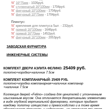
16*75мм
- 1026руб.
ступенчатый 16*100мм
- 1704руб.
фигурный 10*100мм
- 1704руб.
фигурный 10*75мм
- 1704руб.
Плинтус:
крепления для плинтуса 5шт. - 232руб.
прямой 16*100мм
- 1646руб.
прямой 16*70мм
- 1452руб.
фигурный 16*100мм
- 2053руб.
ЗАВОДСКАЯ ФУРНИТУРА
ИНЖЕНЕРНЫЕ СИСТЕМЫ
25409 руб.
КОМПЛЕКТ ДВЕРИ АЭЛИТА ФЕЛИНО:
полотно
+коробка
+наличник 7.5см
КОМПЛЕКТ КОМПЛАНАРНЫЙ: 25409 РУБ.
полотно
+коробка компланарная
+наличник компланар
+наличник 7.5см
Коллекция дверей «Felino» создана для ценителей с утонченным
изысканным вкусом. Она отличается декоративными элементами
в виде глубокой вертикальной фрезеровки, которые придают
каждому полотну изящество и превосходство и в тоже время
обеспечивают прочность и надежность, не утрачивая при этом