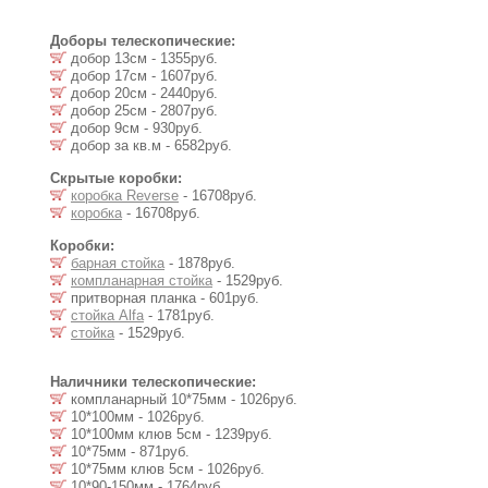
Доборы телескопические:
добор 13см - 1355руб.
добор 17см - 1607руб.
добор 20см - 2440руб.
добор 25см - 2807руб.
добор 9см - 930руб.
добор за кв.м - 6582руб.
Скрытые коробки:
коробка Reverse
- 16708руб.
коробка
- 16708руб.
Коробки:
барная стойка
- 1878руб.
компланарная стойка
- 1529руб.
притворная планка - 601руб.
стойка Alfa
- 1781руб.
стойка
- 1529руб.
Наличники телескопические:
компланарный 10*75мм - 1026руб.
10*100мм - 1026руб.
10*100мм клюв 5см - 1239руб.
10*75мм - 871руб.
10*75мм клюв 5см - 1026руб.
10*90-150мм - 1764руб.