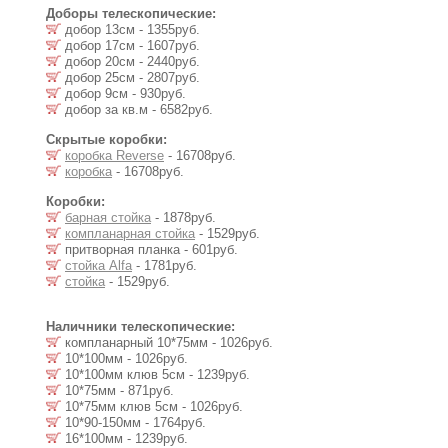
Доборы телескопические:
добор 13см - 1355руб.
добор 17см - 1607руб.
добор 20см - 2440руб.
добор 25см - 2807руб.
добор 9см - 930руб.
добор за кв.м - 6582руб.
Скрытые коробки:
коробка Reverse
- 16708руб.
коробка
- 16708руб.
Коробки:
барная стойка
- 1878руб.
компланарная стойка
- 1529руб.
притворная планка - 601руб.
стойка Alfa
- 1781руб.
стойка
- 1529руб.
Наличники телескопические:
компланарный 10*75мм - 1026руб.
10*100мм - 1026руб.
10*100мм клюв 5см - 1239руб.
10*75мм - 871руб.
10*75мм клюв 5см - 1026руб.
10*90-150мм - 1764руб.
16*100мм - 1239руб.