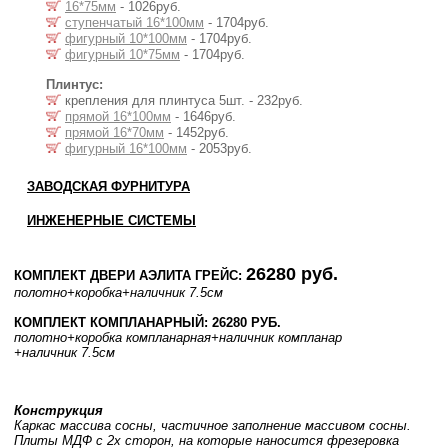
16*75мм
- 1026руб.
ступенчатый 16*100мм
- 1704руб.
фигурный 10*100мм
- 1704руб.
фигурный 10*75мм
- 1704руб.
Плинтус:
крепления для плинтуса 5шт. - 232руб.
прямой 16*100мм
- 1646руб.
прямой 16*70мм
- 1452руб.
фигурный 16*100мм
- 2053руб.
ЗАВОДСКАЯ ФУРНИТУРА
ИНЖЕНЕРНЫЕ СИСТЕМЫ
26280 руб.
КОМПЛЕКТ ДВЕРИ АЭЛИТА ГРЕЙС:
полотно
+коробка
+наличник 7.5см
КОМПЛЕКТ КОМПЛАНАРНЫЙ: 26280 РУБ.
полотно
+коробка компланарная
+наличник компланар
+наличник 7.5см
Конструкция
Каркас массива сосны, частичное заполнение массивом сосны.
Плиты МДФ с 2х сторон, на которые наносится фрезеровка