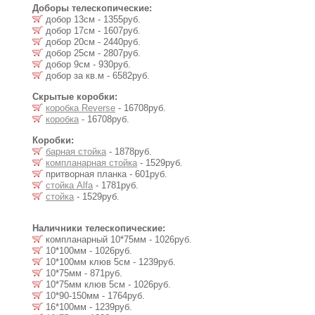
Доборы телескопические:
добор 13см - 1355руб.
добор 17см - 1607руб.
добор 20см - 2440руб.
добор 25см - 2807руб.
добор 9см - 930руб.
добор за кв.м - 6582руб.
Скрытые коробки:
коробка Reverse
- 16708руб.
коробка
- 16708руб.
Коробки:
барная стойка
- 1878руб.
компланарная стойка
- 1529руб.
притворная планка - 601руб.
стойка Alfa
- 1781руб.
стойка
- 1529руб.
Наличники телескопические:
компланарный 10*75мм - 1026руб.
10*100мм - 1026руб.
10*100мм клюв 5см - 1239руб.
10*75мм - 871руб.
10*75мм клюв 5см - 1026руб.
10*90-150мм - 1764руб.
16*100мм - 1239руб.