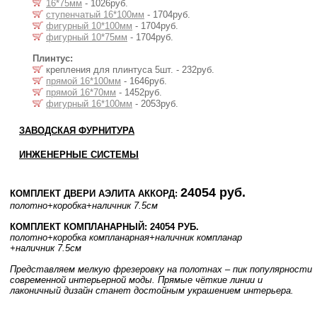
16*75мм
- 1026руб.
ступенчатый 16*100мм
- 1704руб.
фигурный 10*100мм
- 1704руб.
фигурный 10*75мм
- 1704руб.
Плинтус:
крепления для плинтуса 5шт. - 232руб.
прямой 16*100мм
- 1646руб.
прямой 16*70мм
- 1452руб.
фигурный 16*100мм
- 2053руб.
ЗАВОДСКАЯ ФУРНИТУРА
ИНЖЕНЕРНЫЕ СИСТЕМЫ
24054 руб.
КОМПЛЕКТ ДВЕРИ АЭЛИТА АККОРД:
полотно
+коробка
+наличник 7.5см
КОМПЛЕКТ КОМПЛАНАРНЫЙ: 24054 РУБ.
полотно
+коробка компланарная
+наличник компланар
+наличник 7.5см
Представляем мелкую фрезеровку на полотнах – пик популярности
современной интерьерной моды. Прямые чёткие линии и
лаконичный дизайн станет достойным украшением интерьера.