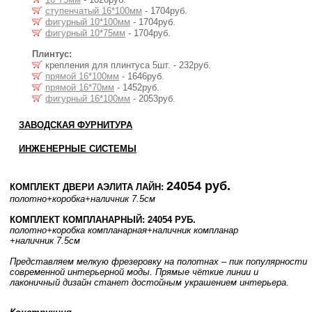
ступенчатый 16*100мм
- 1704руб.
фигурный 10*100мм
- 1704руб.
фигурный 10*75мм
- 1704руб.
Плинтус:
крепления для плинтуса 5шт. - 232руб.
прямой 16*100мм
- 1646руб.
прямой 16*70мм
- 1452руб.
фигурный 16*100мм
- 2053руб.
ЗАВОДСКАЯ ФУРНИТУРА
ИНЖЕНЕРНЫЕ СИСТЕМЫ
24054 руб.
КОМПЛЕКТ ДВЕРИ АЭЛИТА ЛАЙН:
полотно
+коробка
+наличник 7.5см
КОМПЛЕКТ КОМПЛАНАРНЫЙ: 24054 РУБ.
полотно
+коробка компланарная
+наличник компланар
+наличник 7.5см
Представляем мелкую фрезеровку на полотнах – пик популярности
современной интерьерной моды. Прямые чёткие линии и
лаконичный дизайн станет достойным украшением интерьера.