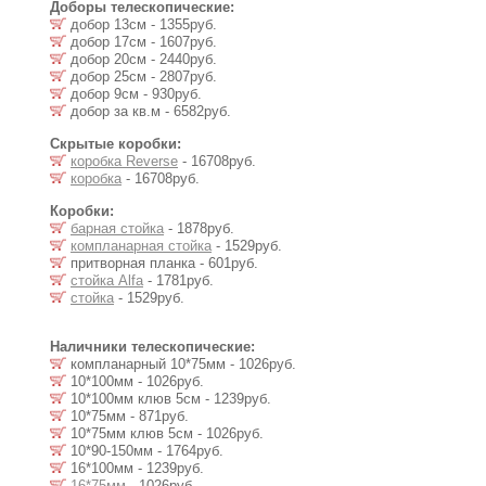
Доборы телескопические:
добор 13см - 1355руб.
добор 17см - 1607руб.
добор 20см - 2440руб.
добор 25см - 2807руб.
добор 9см - 930руб.
добор за кв.м - 6582руб.
Скрытые коробки:
коробка Reverse
- 16708руб.
коробка
- 16708руб.
Коробки:
барная стойка
- 1878руб.
компланарная стойка
- 1529руб.
притворная планка - 601руб.
стойка Alfa
- 1781руб.
стойка
- 1529руб.
Наличники телескопические:
компланарный 10*75мм - 1026руб.
10*100мм - 1026руб.
10*100мм клюв 5см - 1239руб.
10*75мм - 871руб.
10*75мм клюв 5см - 1026руб.
10*90-150мм - 1764руб.
16*100мм - 1239руб.
16*75мм
- 1026руб.