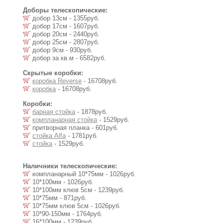
Доборы телескопические:
добор 13см - 1355руб.
добор 17см - 1607руб.
добор 20см - 2440руб.
добор 25см - 2807руб.
добор 9см - 930руб.
добор за кв.м - 6582руб.
Скрытые коробки:
коробка Reverse
- 16708руб.
коробка
- 16708руб.
Коробки:
барная стойка
- 1878руб.
компланарная стойка
- 1529руб.
притворная планка - 601руб.
стойка Alfa
- 1781руб.
стойка
- 1529руб.
Наличники телескопические:
компланарный 10*75мм - 1026руб.
10*100мм - 1026руб.
10*100мм клюв 5см - 1239руб.
10*75мм - 871руб.
10*75мм клюв 5см - 1026руб.
10*90-150мм - 1764руб.
16*100мм - 1239руб.