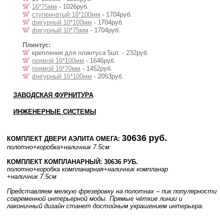
16*75мм
- 1026руб.
ступенчатый 16*100мм
- 1704руб.
фигурный 10*100мм
- 1704руб.
фигурный 10*75мм
- 1704руб.
Плинтус:
крепления для плинтуса 5шт. - 232руб.
прямой 16*100мм
- 1646руб.
прямой 16*70мм
- 1452руб.
фигурный 16*100мм
- 2053руб.
ЗАВОДСКАЯ ФУРНИТУРА
ИНЖЕНЕРНЫЕ СИСТЕМЫ
30636 руб.
КОМПЛЕКТ ДВЕРИ АЭЛИТА ОМЕГА:
полотно
+коробка
+наличник 7.5см
КОМПЛЕКТ КОМПЛАНАРНЫЙ: 30636 РУБ.
полотно
+коробка компланарная
+наличник компланар
+наличник 7.5см
Представляем мелкую фрезеровку на полотнах – пик популярности
современной интерьерной моды. Прямые чёткие линии и
лаконичный дизайн станет достойным украшением интерьера.