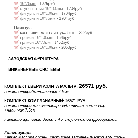
16*75мм
- 1026руб.
ступенчатый 16*100мм
- 1704руб.
фигурный 10*100мм
- 1704руб.
фигурный 10*75мм
- 1704руб.
Плинтус:
крепления для плинтуса 5шт. - 232руб.
прямой 16*100мм
- 1646руб.
прямой 16*70мм
- 1452руб.
фигурный 16*100мм
- 2053руб.
ЗАВОДСКАЯ ФУРНИТУРА
ИНЖЕНЕРНЫЕ СИСТЕМЫ
26571 руб.
КОМПЛЕКТ ДВЕРИ АЭЛИТА МАЛЬТА:
полотно
+коробка
+наличник 7.5см
КОМПЛЕКТ КОМПЛАНАРНЫЙ: 26571 РУБ.
полотно
+коробка компланарная
+наличник компланар
+наличник 7.5см
Каркасно-щитовые двери с 4-х ступенчатой фрезеровкой.
Конструкция
Каркас массива сосны, частичное заполнение массивом сосны.