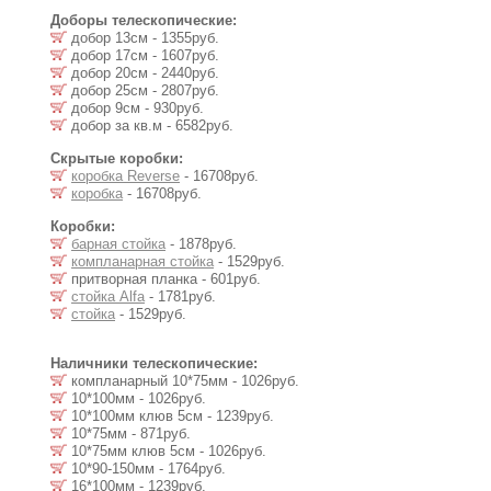
Доборы телескопические:
добор 13см - 1355руб.
добор 17см - 1607руб.
добор 20см - 2440руб.
добор 25см - 2807руб.
добор 9см - 930руб.
добор за кв.м - 6582руб.
Скрытые коробки:
коробка Reverse
- 16708руб.
коробка
- 16708руб.
Коробки:
барная стойка
- 1878руб.
компланарная стойка
- 1529руб.
притворная планка - 601руб.
стойка Alfa
- 1781руб.
стойка
- 1529руб.
Наличники телескопические:
компланарный 10*75мм - 1026руб.
10*100мм - 1026руб.
10*100мм клюв 5см - 1239руб.
10*75мм - 871руб.
10*75мм клюв 5см - 1026руб.
10*90-150мм - 1764руб.
16*100мм - 1239руб.