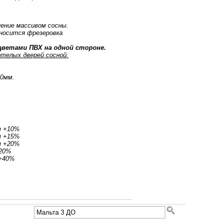
нение массивом сосны.
носится фрезеровка
ветами ПВХ на одной стороне.
телых дверей сосной.
40мм.
м +10%
м +15%
м +20%
+20%
 +40%