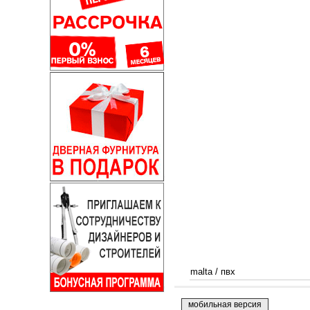
malta
/
пвх