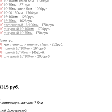
10*100мм клюв 5см - 1239руб.
10*75мм - 871руб.
10*75мм клюв 5см - 1026руб.
10*90-150мм - 1764руб.
16*100мм - 1239руб.
16*75мм
- 1026руб.
ступенчатый 16*100мм
- 1704руб.
фигурный 10*100мм
- 1704руб.
фигурный 10*75мм
- 1704руб.
Плинтус:
крепления для плинтуса 5шт. - 232руб.
прямой 16*100мм
- 1646руб.
прямой 16*70мм
- 1452руб.
фигурный 16*100мм
- 2053руб.
4315 руб.
Б.
к компланар
+наличник 7.5см
той фрезеровкой.