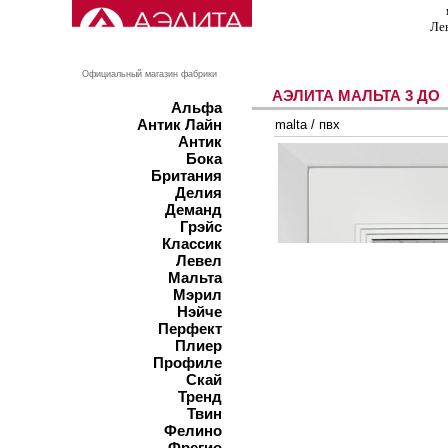
Ле
Официальный магазин фабрики
АЭЛИТА МАЛЬТА 3 ДО
Альфа
Антик Лайн
malta
/
пвх
Антик
Бока
Британия
Делия
Деманд
Грэйс
Классик
Левел
Мальта
Мэрил
Нэйче
Перфект
Плиер
Профиле
Скай
Тренд
Твин
Фелино
Фрегио