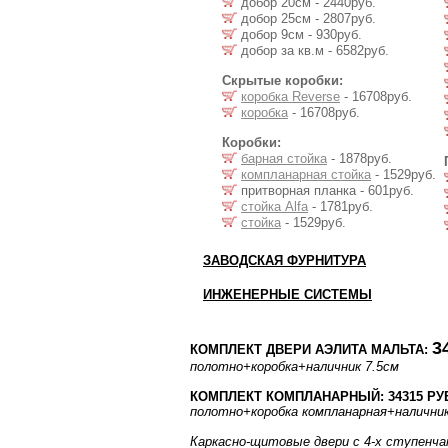
добор 20см - 2440руб.
добор 25см - 2807руб.
добор 9см - 930руб.
добор за кв.м - 6582руб.
Скрытые коробки:
коробка Reverse
- 16708руб.
коробка
- 16708руб.
Коробки:
барная стойка
- 1878руб.
компланарная стойка
- 1529руб.
притворная планка - 601руб.
стойка Alfa
- 1781руб.
стойка
- 1529руб.
ЗАВОДСКАЯ ФУРНИТУРА
ИНЖЕНЕРНЫЕ СИСТЕМЫ
3
КОМПЛЕКТ ДВЕРИ АЭЛИТА МАЛЬТА:
полотно
+коробка
+наличник 7.5см
КОМПЛЕКТ КОМПЛАНАРНЫЙ: 34315 РУ
полотно
+коробка компланарная
+налични
Каркасно-щитовые двери с 4-х ступенча