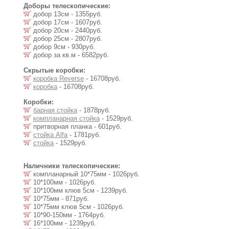
Доборы телескопические:
добор 13см - 1355руб.
добор 17см - 1607руб.
добор 20см - 2440руб.
добор 25см - 2807руб.
добор 9см - 930руб.
добор за кв.м - 6582руб.
Скрытые коробки:
коробка Reverse
- 16708руб.
коробка
- 16708руб.
Коробки:
барная стойка
- 1878руб.
компланарная стойка
- 1529руб.
притворная планка - 601руб.
стойка Alfa
- 1781руб.
стойка
- 1529руб.
Наличники телескопические:
компланарный 10*75мм - 1026руб.
10*100мм - 1026руб.
10*100мм клюв 5см - 1239руб.
10*75мм - 871руб.
10*75мм клюв 5см - 1026руб.
10*90-150мм - 1764руб.
16*100мм - 1239руб.