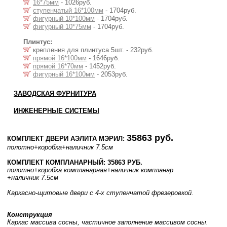
16*75мм
- 1026руб.
ступенчатый 16*100мм
- 1704руб.
фигурный 10*100мм
- 1704руб.
фигурный 10*75мм
- 1704руб.
Плинтус:
крепления для плинтуса 5шт. - 232руб.
прямой 16*100мм
- 1646руб.
прямой 16*70мм
- 1452руб.
фигурный 16*100мм
- 2053руб.
ЗАВОДСКАЯ ФУРНИТУРА
ИНЖЕНЕРНЫЕ СИСТЕМЫ
35863 руб.
КОМПЛЕКТ ДВЕРИ АЭЛИТА МЭРИЛ:
полотно
+коробка
+наличник 7.5см
КОМПЛЕКТ КОМПЛАНАРНЫЙ: 35863 РУБ.
полотно
+коробка компланарная
+наличник компланар
+наличник 7.5см
Каркасно-щитовые двери с 4-х ступенчатой фрезеровкой.
Конструкция
Каркас массива сосны, частичное заполнение массивом сосны.