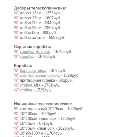
Доборы телескопические:
добор 13см - 1355руб.
добор 17см - 1607руб.
добор 20см - 2440руб.
добор 25см - 2807руб.
добор 9см - 930руб.
добор за кв.м - 6582руб.
Скрытые коробки:
коробка Reverse
- 16708руб.
коробка
- 16708руб.
Коробки:
барная стойка
- 1878руб.
компланарная стойка
- 1529руб.
притворная планка - 601руб.
стойка Alfa
- 1781руб.
стойка
- 1529руб.
Наличники телескопические:
компланарный 10*75мм - 1026руб.
10*100мм - 1026руб.
10*100мм клюв 5см - 1239руб.
10*75мм - 871руб.
10*75мм клюв 5см - 1026руб.
10*90-150мм - 1764руб.