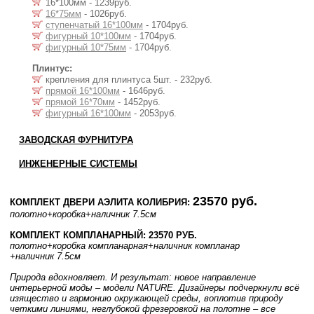
16*100мм - 1239руб.
16*75мм
- 1026руб.
ступенчатый 16*100мм
- 1704руб.
фигурный 10*100мм
- 1704руб.
фигурный 10*75мм
- 1704руб.
Плинтус:
крепления для плинтуса 5шт. - 232руб.
прямой 16*100мм
- 1646руб.
прямой 16*70мм
- 1452руб.
фигурный 16*100мм
- 2053руб.
ЗАВОДСКАЯ ФУРНИТУРА
ИНЖЕНЕРНЫЕ СИСТЕМЫ
23570 руб.
КОМПЛЕКТ ДВЕРИ АЭЛИТА КОЛИБРИЯ:
полотно
+коробка
+наличник 7.5см
КОМПЛЕКТ КОМПЛАНАРНЫЙ: 23570 РУБ.
полотно
+коробка компланарная
+наличник компланар
+наличник 7.5см
Природа вдохновляет. И результат: новое направление
интерьерной моды – модели NATURE. Дизайнеры подчеркнули всё
изящество и гармонию окружающей среды, воплотив природу
четкими линиями, неглубокой фрезеровкой на полотне – все