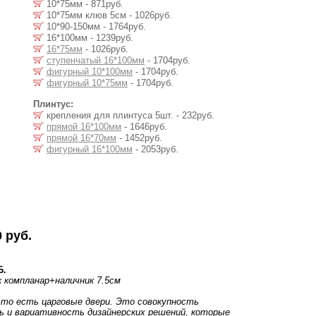
10*75мм - 871руб.
10*75мм клюв 5см - 1026руб.
10*90-150мм - 1764руб.
16*100мм - 1239руб.
16*75мм
- 1026руб.
ступенчатый 16*100мм
- 1704руб.
фигурный 10*100мм
- 1704руб.
фигурный 10*75мм
- 1704руб.
Плинтус:
крепления для плинтуса 5шт. - 232руб.
прямой 16*100мм
- 1646руб.
прямой 16*70мм
- 1452руб.
фигурный 16*100мм
- 2053руб.
 руб.
Б.
к компланар
+наличник 7.5см
 то есть царговые двери. Это совокупность
 и вариативность дизайнерских решений, которые