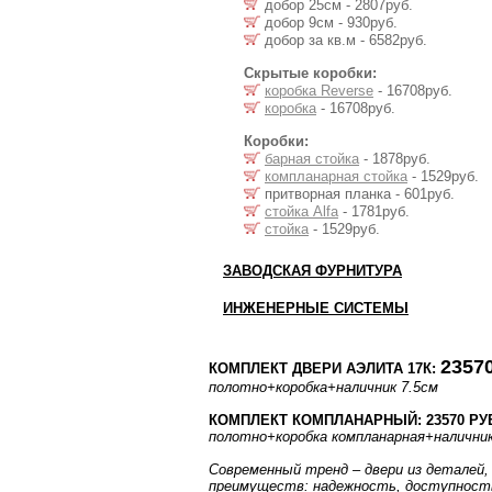
добор 25см - 2807руб.
добор 9см - 930руб.
добор за кв.м - 6582руб.
Скрытые коробки:
коробка Reverse
- 16708руб.
коробка
- 16708руб.
Коробки:
барная стойка
- 1878руб.
компланарная стойка
- 1529руб.
притворная планка - 601руб.
стойка Alfa
- 1781руб.
стойка
- 1529руб.
ЗАВОДСКАЯ ФУРНИТУРА
ИНЖЕНЕРНЫЕ СИСТЕМЫ
23570
КОМПЛЕКТ ДВЕРИ АЭЛИТА 17К:
полотно
+коробка
+наличник 7.5см
КОМПЛЕКТ КОМПЛАНАРНЫЙ: 23570 РУ
полотно
+коробка компланарная
+налични
Современный тренд – двери из деталей,
преимуществ: надежность, доступность