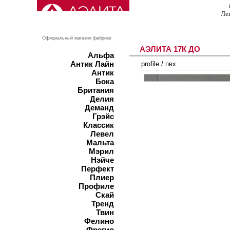
Ле
Официальный магазин фабрики
АЭЛИТА 17К ДО
Альфа
Антик Лайн
profile
/
пвх
Антик
Бока
Британия
Делия
Деманд
Грэйс
Классик
Левел
Мальта
Мэрил
Нэйче
Перфект
Плиер
Профиле
Скай
Тренд
Твин
Фелино
Фрегио