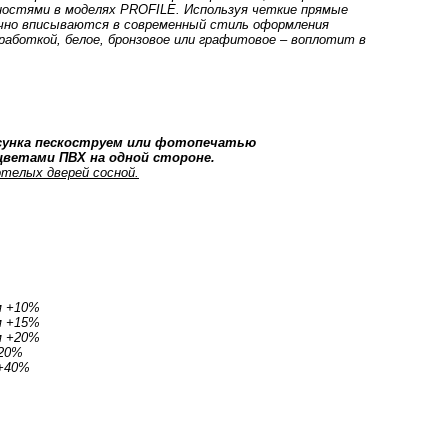
остями в моделях PROFILE. Используя четкие прямые
дачно вписываются в современный стиль оформления
работкой, белое, бронзовое или графитовое – воплотит в
исунка пескоструем или фотопечатью
ветами ПВХ на одной стороне.
телых дверей сосной.
м +10%
м +15%
м +20%
+20%
 +40%